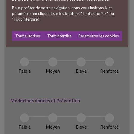
Pour profiter de votre navigation, nous vous invitons à les
paramétrer en cliquant sur les boutons "Tout autoriser" ou
Faible
Moyen
Elevé
Renforcé
"Tout interdire".
Tout autoriser
Tout interdire
Paramétrer les cookies
Dentaire
Faible
Moyen
Elevé
Renforcé
Médecines douces et Prévention
Faible
Moyen
Elevé
Renforcé