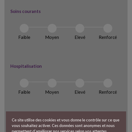
Soins courants
Faible
Moyen
Elevé
Renforcé
Hospitalisation
Faible
Moyen
Elevé
Renforcé
Ce site utilise des cookies et vous donne le contrôle sur ce que
Optique
vous souhaitez activer. Ces données sont anonymes et nous
permettent d’améliorer nos services selon vos attentes.