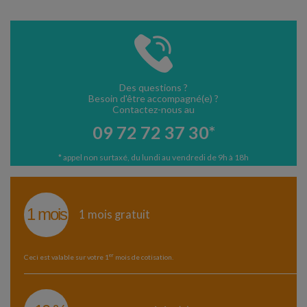
Des questions ?
Besoin d'être accompagné(e) ?
Contactez-nous au
09 72 72 37 30*
* appel non surtaxé, du lundi au vendredi de 9h à 18h
1 mois
1 mois gratuit
er
Ceci est valable sur votre 1
mois de cotisation.